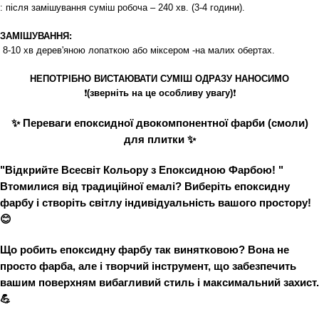
: після замішування суміш робоча – 240 хв. (3-4 години).
ЗАМІШУВАННЯ:
8-10 хв дерев'яною лопаткою або міксером -на малих обертах.
НЕПОТРІБНО ВИСТАЮВАТИ СУМІШ ОДРАЗУ НАНОСИМО
❗
(зверніть на це особливу увагу)
❗
✨
Переваги епоксидної двокомпонентної фарби (смоли
)
для плитки
✨
"Відкрийте Всесвіт Кольору з Епоксидною Фарбою! "
Втомилися від традиційної емалі? Виберіть
епоксидну
фарбу
і створіть світлу індивідуальність вашого простору!
😊
Що робить епоксидну фарбу так винятковою? Вона не
просто фарба, але і творчий інструмент, що забезпечить
вашим поверхням вибагливий стиль і максимальний захист.
💪