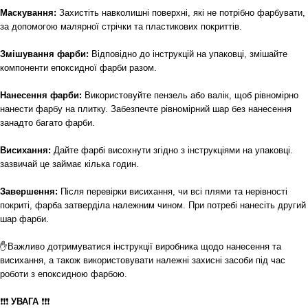
Маскування:
Захистіть навколишні поверхні, які не потрібно фарбувати,
за допомогою малярної стрічки та пластикових покриттів.
Змішування фарби:
Відповідно до інструкцій на упаковці, змішайте
компоненти епоксидної фарби разом.
Нанесення фарби:
Використовуйте пензель або валік, щоб рівномірно
нанести фарбу на плитку. Забезпечте рівномірний шар без нанесення
занадто багато фарби.
Висихання:
Дайте фарбі висохнути згідно з інструкціями на упаковці.
зазвичай це займає кілька годин.
Завершення:
Після перевірки висихання, чи всі плями та нерівності
покриті, фарба затверділа належним чином. При потребі нанесіть другий
шар фарби.
✋Важливо дотримуватися інструкції виробника щодо нанесення та
висихання, а також використовувати належні захисні засоби під час
роботи з епоксидною фарбою.
❗❗❗
УВАГА
❗❗❗