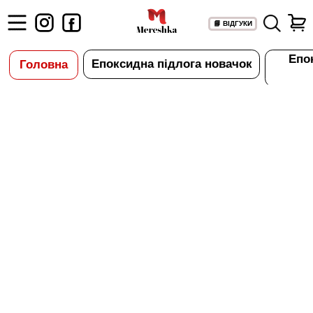
#rec786278040
📘 ВІДГУКИ
Епоксидна підлога Epoxy
Епоксидна підлога новачок
Головна
Granitte