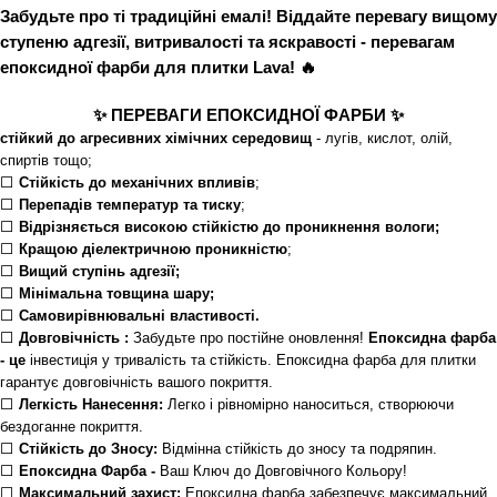
Забудьте про ті традиційні емалі! Віддайте перевагу вищому
ступеню адгезії, витривалості та яскравості - перевагам
епоксидної фарби для плитки Lava
! 🔥
✨
ПЕРЕВАГИ ЕПОКСИДНОЇ ФАРБИ
✨
стійкий до агресивних хімічних середовищ
- лугів, кислот, олій,
спиртів тощо;
⬜
Стійкість до механічних впливів
;
⬜
Перепадів температур та тиску
;
⬜
Відрізняється високою стійкістю до проникнення вологи;
⬜
Кращою діелектричною проникністю
;
⬜
Вищий ступінь адгезії;
⬜
Мінімальна товщина шару;
⬜
Самовирівнювальні властивості.
⬜
Довговічність :
Забудьте про постійне оновлення!
Епоксидна фарба
- це
інвестиція у тривалість та стійкість. Епоксидна фарба для плитки
гарантує довговічність вашого покриття.
⬜
Легкість Нанесення:
Легко і рівномірно наноситься, створюючи
бездоганне покриття.
⬜
Стійкість до Зносу:
Відмінна стійкість до зносу та подряпин.
⬜
Епоксидна Фарба -
Ваш Ключ до Довговічного Кольору!
⬜
Максимальний захист:
Епоксидна фарба забезпечує максимальний