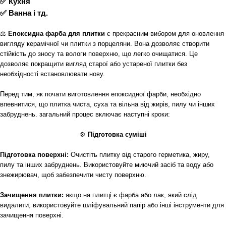
✅ Кухня
✅ Ванна і тд.
⚖️
Епоксидна фарба для плитки
є прекрасним вибором для оновлення
вигляду керамічної чи плитки з порцеляни. Вона дозволяє створити
стійкість до зносу та вологи поверхню, що легко очищатися. Це
дозволяє покращити вигляд старої або устареної плитки без
необхідності встановлювати нову.
Перед тим, як почати виготовлення епоксидної фарби, необхідно
впевнитися, що плитка чиста, суха та вільна від жирів, пилу чи інших
забруднень. загальний процес включає наступні кроки:
⚙
Підготовка суміші
Підготовка поверхні:
Очистіть плитку від старого герметика, жиру,
пилу та інших забруднень. Використовуйте миючий засіб та воду або
знежирювач, щоб забезпечити чисту поверхню.
Зачищення плитки:
якщо на плитці є фарба або лак, який слід
видалити, використовуйте шліфувальний папір або інші інструменти для
зачищення поверхні.