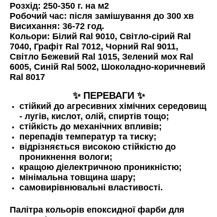
Розхід:
250-350 г. на м2
Робочий час:
після замішування до 300 хв
Висихання:
36-72 год.
Кольори:
Білий Ral 9010, Світло-сірий Ral
7040, Графіт Ral 7012, Чорний Ral 9011,
Світло Бежевий Ral 1015, Зелений мох Ral
6005, Синій Ral 5002, Шоколадно-коричневий
Ral 8017
✨
ПЕРЕВАГИ
✨
стійкий до агресивних хімічних середовищ
- лугів, кислот, олій, спиртів тощо;
стійкість до механічних впливів
;
перепадів температур та тиску
;
відрізняється високою стійкістю до
проникнення вологи;
кращою діелектричною проникністю
;
мінімальна товщина шару;
самовирівнювальні властивості.
Палітра кольорів епоксидної фарби для