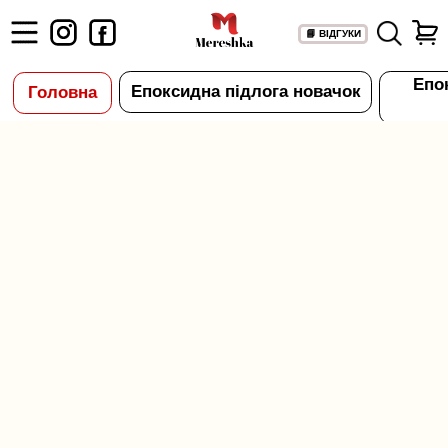
#rec786278040
📘 ВІДГУКИ
Епоксидна підлога Epoxy
Епоксидна підлога новачок
Головна
Granitte