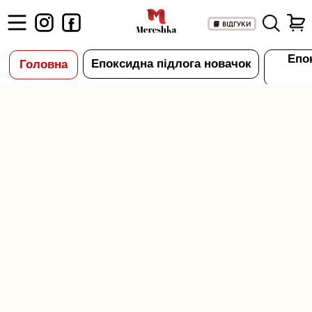
#rec786278040
📘 ВІДГУКИ
Епоксидна підлога Epoxy
Епоксидна підлога новачок
Головна
Granitte