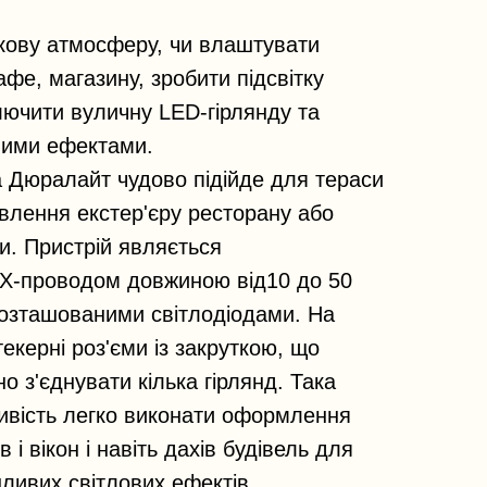
кову атмосферу, чи влаштувати
фе, магазину, зробити підсвітку
ючити вуличну LED-гірлянду та
ними ефектами.
а Дюралайт чудово підійде для тераси
влення екстер'єру ресторану або
. Пристрій являється
Х-проводом довжиною від10 до 50
розташованими світлодіодами. На
екерні роз'єми із закруткою, що
 з'єднувати кілька гірлянд. Така
ивість легко виконати оформлення
в і вікон і навіть дахів будівель для
ливих світлових ефектів.