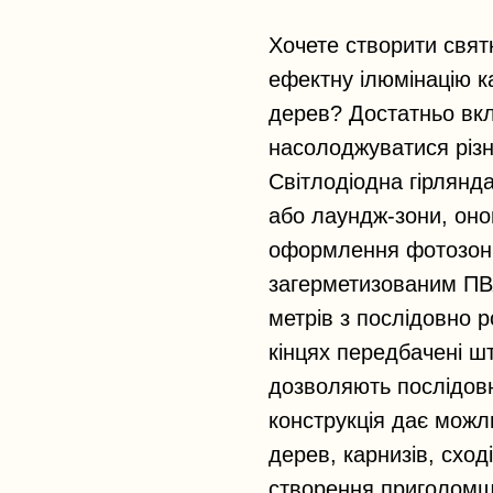
Хочете створити свят
ефектну ілюмінацію ка
дерев? Достатньо вкл
насолоджуватися різ
Світлодіодна гірлянд
або лаундж-зони, оно
оформлення фотозони
загерметизованим ПВ
метрів з послідовно 
кінцях передбачені шт
дозволяють послідовно
конструкція дає можл
дерев, карнизів, сході
створення приголомш