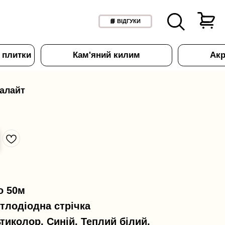
📘 ВІДГУКИ
Кам'яний килим
Акрил для ванн
алайт
о 50м
тлодіодна стрічка
тиколор, Синій, Теплий білий,