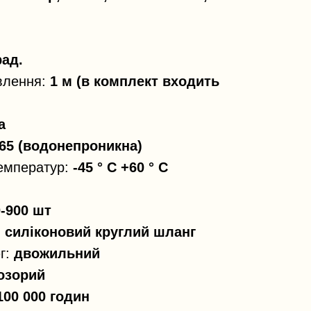
рад.
влення:
1 м (в комплект входить
а
 65 (водонепроникна)
температур:
-45 ° С +60 ° С
-900 шт
:
силіконовий круглий шланг
г:
двожильний
озорий
100 000 годин