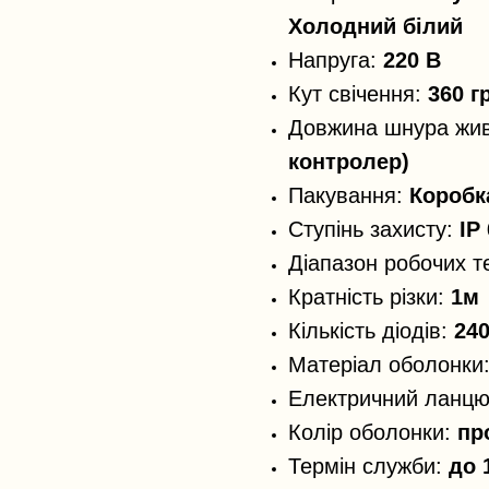
Холодний білий
Напруга:
220 В
Кут свічення:
360 г
Довжина шнура жи
контролер)
Пакування:
Коробк
Ступінь захисту:
IP
Діапазон робочих 
Кратність різки:
1м
Кількість діодів:
240
Матеріал оболонки
Електричний ланцю
Колір оболонки:
пр
Термін служби:
до 